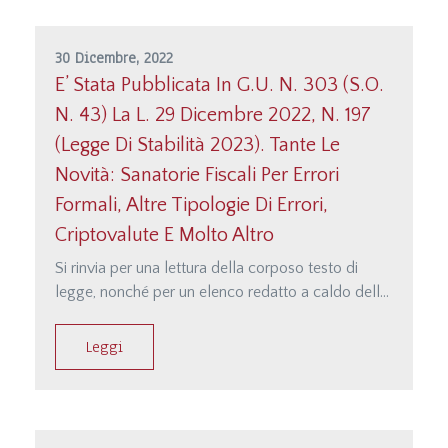
class=&quot;MsoNormal&quot;&gt;&lt;a
href=&quot;http://studiodamonte.it/it/le-
manovre-del-governo-
30 Dicembre, 2022
meloni&quot;&gt;http://studio…;
E’ Stata Pubblicata In G.U. N. 303 (S.O.
N. 43) La L. 29 Dicembre 2022, N. 197
(legge Di Stabilità 2023). Tante Le
Novità: Sanatorie Fiscali Per Errori
Formali, Altre Tipologie Di Errori,
Criptovalute E Molto Altro
Si rinvia per una lettura della corposo testo di
legge, nonché per un elenco redatto a caldo delle
principali novità alla parte del sito dedicata alla
documentazione raggiungibile anche dal seguente
Leggi
link&lt;/p&gt;&lt;/p&gt;&lt;p
class=&quot;MsoNormal&quot;&gt;&lt;a
href=&quot;http://studiodamonte.it/it/legge-di-
stabilit%C3%A0-2023&quot;&gt;http://studiod…;