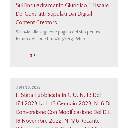
Sull'inquadramento Giuridico E Fiscale
Dei Contratti Stipulati Dai Digital
Content Creators
Si rinvia alla seguente pagina del sito per una
lettura del contributo&lt;/p&gt;&lt;p
class=&quot;MsoNormal&quot;&gt;&lt;a
href=&quot;http://studiodamonte.it/it/digital-
Leggi
content-
creators&quot;&gt;http://studiodamon…; &lt;/p&gt;
3 Marzo, 2023
E' Stata Pubblicata In G.U. N. 13 Del
17.1.2023 La L. 13 Gennaio 2023, N. 6 Di
Conversione Con Modificazione Del D.l.
18 Novembre 2022, N. 176 Recante