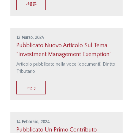
suo accoglimento, la mancata impugnazione nei
Leggi
termini di rito del provvedimento di esclusione
della stessa richiedente (testo della sentenza
disponibile su Documenti)
12 Marzo, 2024
Pubblicato Nuovo Articolo Sul Tema
"Investment Management Exemption"
Articolo pubblicato nella voce (documenti) Diritto
Tributario
Leggi
14 Febbraio, 2024
Pubblicato Un Primo Contributo