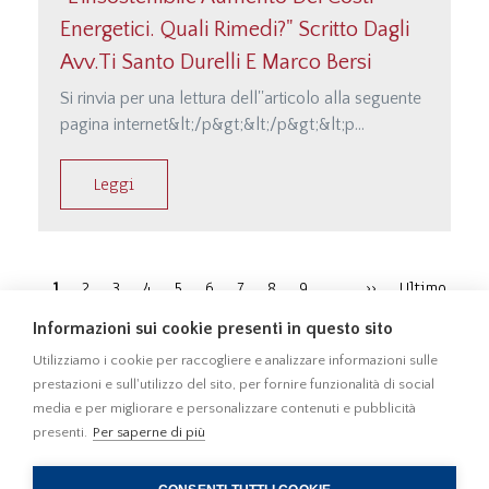
Energetici. Quali Rimedi?" Scritto Dagli
Avv.ti Santo Durelli E Marco Bersi
Si rinvia per una lettura dell''articolo alla seguente
pagina internet&lt;/p&gt;&lt;/p&gt;&lt;p
class=&quot;MsoNormal&quot;&gt;&lt;a
href=&quot;http://studiodamonte.it/it/altre-
Leggi
notizie&quot;&gt;http://studiodamonte.it/it/al…;
Paginazione
Pagina
1
Page
2
Page
3
Page
4
Page
5
Page
6
Page
7
Page
8
Page
9
…
Pagina
››
Ultima
Ultimo
attuale
»
successiva
pagina
Informazioni sui cookie presenti in questo sito
Utilizziamo i cookie per raccogliere e analizzare informazioni sulle
prestazioni e sull'utilizzo del sito, per fornire funzionalità di social
media e per migliorare e personalizzare contenuti e pubblicità
presenti.
Per saperne di più
010 5701414
010 541355