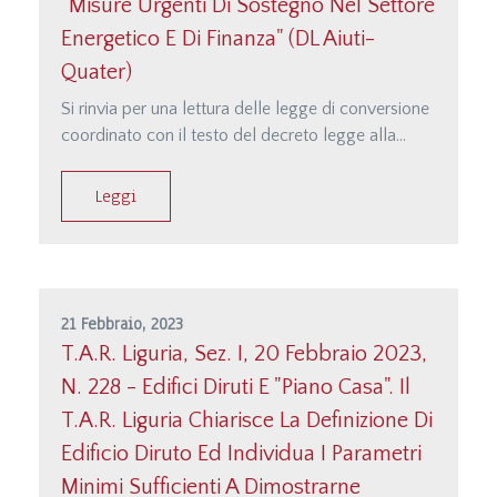
"Misure Urgenti Di Sostegno Nel Settore
Energetico E Di Finanza" (DL Aiuti-
Quater)
Si rinvia per una lettura delle legge di conversione
coordinato con il testo del decreto legge alla
parte del sito dedicata alla documentazione
raggiungibile direttamente anche dalla seguente
Leggi
pagina internet http://studiodamonte.it/it/le-
manovre-del-governo-meloni_
21 Febbraio, 2023
T.A.R. Liguria, Sez. I, 20 Febbraio 2023,
N. 228 - Edifici Diruti E "Piano Casa". Il
T.A.R. Liguria Chiarisce La Definizione Di
Edificio Diruto Ed Individua I Parametri
Minimi Sufficienti A Dimostrarne