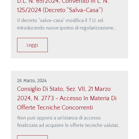
D.L. N. 69/2024, Convertito In L. N.
125/2024 (Decreto "salva-Casa")
Il decreto "salva-casa" modifica il T.U. ed.
introducendo nuove ipotesi di regolarizzazione
(semplificata) degli abusi.V. voce "Edilizia"
Leggi
26 Marzo, 2024
Consiglio Di Stato, Sez. VII, 21 Marzo
2024, N. 2773 - Accesso In Materia Di
Offerte Tecniche Concorrenti
Non può opporsi a un'istanza di accesso
finalizzata ad acquisire le offerte tecniche valutate
in sede di gara, quale automatica causa ostativa al