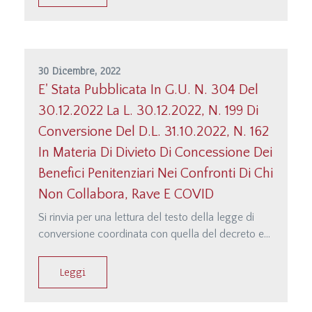
pagina internet&lt;/p&gt;&lt;/p&gt;&lt;p
class=&quot;MsoNormal&quot;&gt;&lt;a
href=&quot;http://studiodamonte.it/it/le-
manovre-del-governo-
meloni&quot;&gt;http://studio…;
30 Dicembre, 2022
E' Stata Pubblicata In G.U. N. 304 Del
30.12.2022 La L. 30.12.2022, N. 199 Di
Conversione Del D.l. 31.10.2022, N. 162
In Materia Di Divieto Di Concessione Dei
Benefici Penitenziari Nei Confronti Di Chi
Non Collabora, Rave E COVID
Si rinvia per una lettura del testo della legge di
conversione coordinata con quella del decreto e
per un primo elenco delle principali disposizioni
alla parte del sito dedicata alla documentazione
Leggi
raggiungibile direttamente anche dalla seguente
pagina internet&lt;/p&gt;&lt;/p&gt;&lt;p