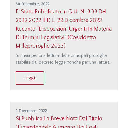
30 Dicembre, 2022
E’ Stato Pubblicato In G.U. N. 303 Del
29.12.2022 Il D.l. 29 Dicembre 2022
Recante “Disposizioni Urgenti In Materia
Di Termini Legislativi” (cosiddetto
Milleproroghe 2023)
Si rinvia per una lettura delle principali proroghe
stabilite dal decreto legge nonché per una lettura
completa dello stesso alla parte del sito dedicata
alla documentazione raggiungibile direttamente
Leggi
anche dalla seguente pagina
internet&lt;/p&gt;&lt;/p&gt;&lt;p
class=&quot;MsoNormal&quot;&gt;&lt;a
href=&quot;http://studiodamonte.it/it/milleproroghe-
2023&quot;&gt;http://studiodamonte.it/…;
1 Dicembre, 2022
Si Pubblica La Breve Nota Dal Titolo
"L’insostenibile Aumento Dei Costi