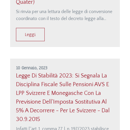
Quater)
Si rinvia per una lettura delle legge di conversione
coordinato con il testo del decreto legge alla
parte del sito dedicata alla documentazione
raggiungibile direttamente anche dalla seguente
Leggi
pagina internet&lt;/p&gt;&lt;/p&gt;&lt;p
class=&quot;MsoNormal&quot;&gt;&lt;a
href=&quot;http://studiodamonte.it/it/le-
manovre-del-governo-
meloni&quot;&gt;http://studio…;
10 Gennaio, 2023
Legge Di Stabilità 2023: Si Segnala La
Disciplina Fiscale Sulle Pensioni AVS E
LPP Svizzere E Monegasche Con La
Previsione Dell'Imposta Sostitutiva Al
5% A Decorrere - Per Le Svizzere - Dal
30.9.2015
Infatti l''art. 1, comma 77 l. n. 197/2023 stabilisce