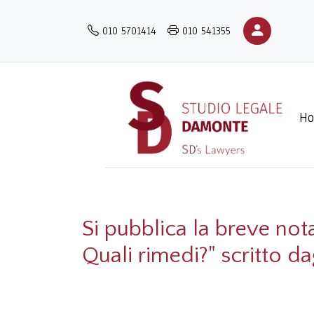
Salta
al
010 5701414
010 541355
contenuto
principale
H
Si pubblica la breve nota
Quali rimedi?" scritto da