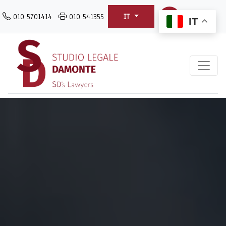
Salta
010 5701414
010 541355
IT
al
IT
contenuto
principale