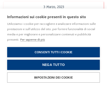
3 Marzo, 2023
E' stata pubblicata in G.U. n. 13 del 17.1.2023
Informazioni sui cookie presenti in questo sito
la l. 13 gennaio 2023, n. 6 di conversione
con modificazione del d.l. 18 novembre
Utilizziamo i cookie per raccogliere e analizzare informazioni sulle
2022, n. 176 recante "Misure urgenti di
prestazioni e sull'utilizzo del sito, per fornire funzionalità di social
Leggi
media e per migliorare e personalizzare contenuti e pubblicità
sostegno nel settore energetico e di finanza"
presenti.
Per saperne di più
(DL Aiuti-quater)
CONSENTI TUTTI I COOKIE
NEGA TUTTO
21 Febbraio, 2023
T.A.R. Liguria, Sez. I, 20 febbraio 2023, n.
IMPOSTAZIONI DEI COOKIE
228 - Edifici diruti e "Piano Casa". Il T.A.R.
Liguria chiarisce la definizione di edificio
diruto ed individua i parametri minimi
Leggi
sufficienti a dimostrarne l'originaria
preesistenza