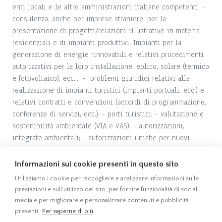
enti locali e le altre amministrazioni italiane competenti; -
consulenza, anche per imprese straniere, per la
presentazione di progetti/relazioni illustrative in materia
residenziali e di impianti produttivi. Impianti per la
generazione di energie rinnovabili e relativi procedimenti
autorizzativi per la loro installazione: eolico, solare (termico
e fotovoltaico), ecc...; - problemi giuridici relativi alla
realizzazione di impianti turistici (impianti portuali, ecc.) e
relativi contratti e convenzioni (accordi di programmazione,
conferenze di servizi, ecc.); - porti turistici; - valutazione e
sostenibilità ambientale (VIA e VAS); - autorizzazioni,
integrate ambientali; - autorizzazioni uniche per nuovi
impianti di smaltimento e di recupero rifiuti; - procedure di
Valutazione Ambientale Strategica (VAS); - procedura di
Informazioni sui cookie presenti in questo sito
Valutazione di Impatto Ambientale (VIA).
Utilizziamo i cookie per raccogliere e analizzare informazioni sulle
prestazioni e sull'utilizzo del sito, per fornire funzionalità di social
media e per migliorare e personalizzare contenuti e pubblicità
presenti.
Per saperne di più
010 5701414
010 541355