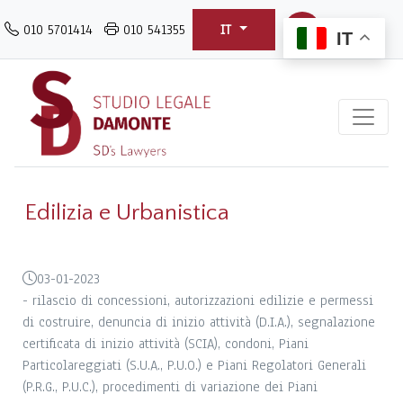
Salta
010 5701414
010 541355
IT
al
IT
contenuto
principale
Edilizia e Urbanistica
03-01-2023
- rilascio di concessioni, autorizzazioni edilizie e permessi
di costruire, denuncia di inizio attività (D.I.A.), segnalazione
certificata di inizio attività (SCIA), condoni, Piani
Particolareggiati (S.U.A., P.U.O.) e Piani Regolatori Generali
(P.R.G., P.U.C.), procedimenti di variazione dei Piani