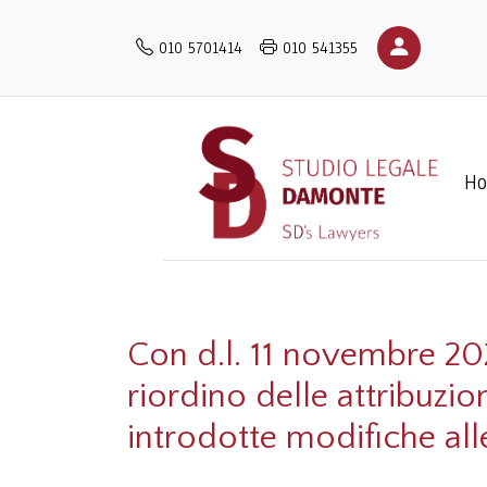
Salta
al
010 5701414
010 541355
contenuto
principale
H
Con d.l. 11 novembre 202
riordino delle attribuzion
introdotte modifiche alle