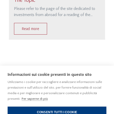
The Topic
Please refer to the page of the site dedicated to
investments from abroad for a reading of the
article http://studiodamonte.it/en/investments-
abroad
Read more
Informazioni sui cookie presenti in questo sito
010 5701414
010 541355
Utilizziamo i cookie per raccogliere e analizzare informazioni sulle
prestazioni e sull'utilizzo del sito, per fornire funzionalità di social
Privacy
Cookies © 2022
media e per migliorare e personalizzare contenuti e pubblicità
presenti.
Per saperne di più
Studio Damonte. All rights reserved.
Realizzato da Gmg Net Digital Agency
CONSENTI TUTTI I COOKIE