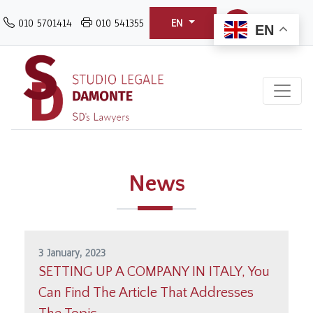
Skip
010 5701414
010 541355
EN
to
EN
main
content
News
3 January, 2023
SETTING UP A COMPANY IN ITALY, You
Can Find The Article That Addresses