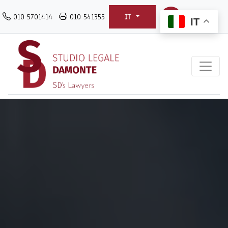
Salta
010 5701414
010 541355
IT
al
IT
contenuto
principale