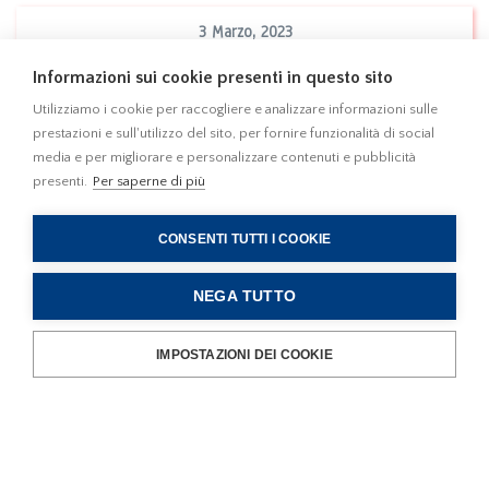
3 Marzo, 2023
E' stata pubblicata in G.U. n. 13 del 17.1.2023
Informazioni sui cookie presenti in questo sito
la l. 13 gennaio 2023, n. 6 di conversione
con modificazione del d.l. 18 novembre
Utilizziamo i cookie per raccogliere e analizzare informazioni sulle
2022, n. 176 recante "Misure urgenti di
prestazioni e sull'utilizzo del sito, per fornire funzionalità di social
Leggi
media e per migliorare e personalizzare contenuti e pubblicità
sostegno nel settore energetico e di finanza"
presenti.
Per saperne di più
(DL Aiuti-quater)
CONSENTI TUTTI I COOKIE
NEGA TUTTO
21 Febbraio, 2023
T.A.R. Liguria, Sez. I, 20 febbraio 2023, n.
IMPOSTAZIONI DEI COOKIE
228 - Edifici diruti e "Piano Casa". Il T.A.R.
Liguria chiarisce la definizione di edificio
diruto ed individua i parametri minimi
Leggi
sufficienti a dimostrarne l'originaria
preesistenza