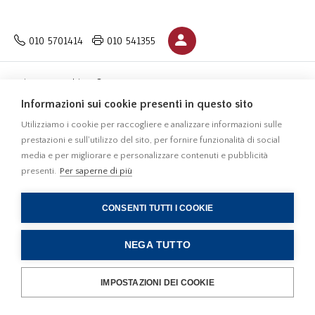
010 5701414
010 541355
Privacy
Cookies © 2022
Informazioni sui cookie presenti in questo sito
Studio Damonte. All rights reserved.
Utilizziamo i cookie per raccogliere e analizzare informazioni sulle
Realizzato da Gmg Net Digital Agency
prestazioni e sull'utilizzo del sito, per fornire funzionalità di social
media e per migliorare e personalizzare contenuti e pubblicità
presenti.
Per saperne di più
CONSENTI TUTTI I COOKIE
NEGA TUTTO
IMPOSTAZIONI DEI COOKIE