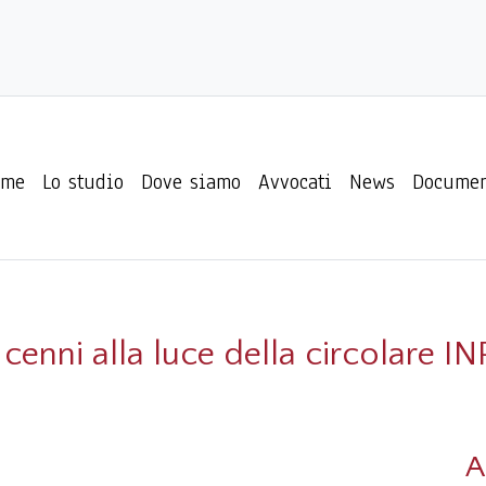
ome
Lo studio
Dove siamo
Avvocati
News
Documen
 cenni alla luce della circolare I
A