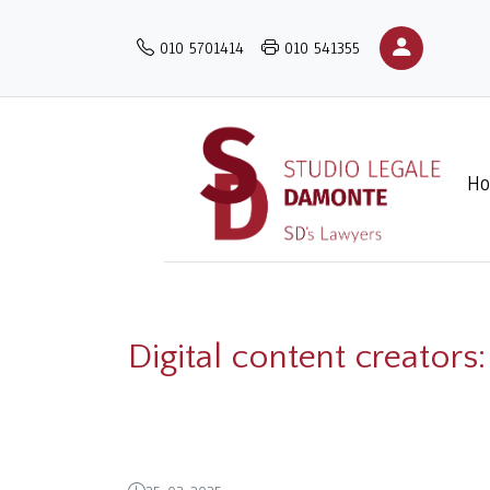
Salta
al
010 5701414
010 541355
contenuto
principale
H
Digital content creators: