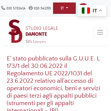
Salta
010 5701414
010 541355
IT
al
IT
contenuto
principale
E' stato pubblicato sulla G.U.U.E. L
173/1 del 30.06.2022 il
Regolamento UE 2022/1031 del
23.6.2022 relativo all'accesso di
operatori economici, beni e servizi
di paesi terzi agli appalti pubblici
(strumenti per gli appalti
internazionali - IPI)