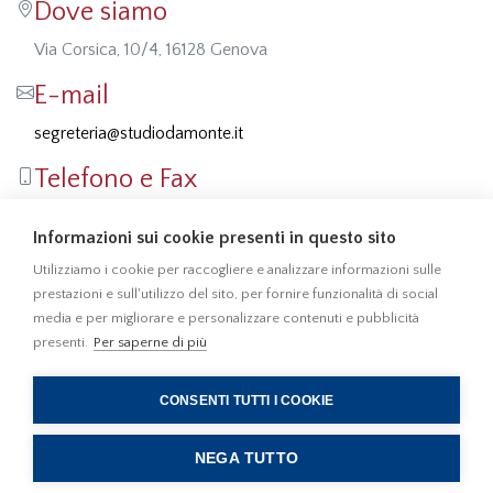
Dove siamo
Via Corsica, 10/4, 16128 Genova
E-mail
segreteria@studiodamonte.it
Telefono e Fax
Tel: 010 5701414
Informazioni sui cookie presenti in questo sito
Fax: 010 541355
Utilizziamo i cookie per raccogliere e analizzare informazioni sulle
prestazioni e sull'utilizzo del sito, per fornire funzionalità di social
media e per migliorare e personalizzare contenuti e pubblicità
presenti.
Per saperne di più
010 5701414
010 541355
CONSENTI TUTTI I COOKIE
Privacy
Cookies © 2022
NEGA TUTTO
Studio Damonte. All rights reserved.