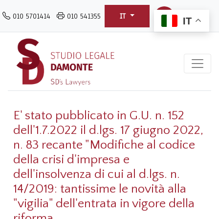
Salta
010 5701414
010 541355
IT
al
IT
contenuto
principale
E' stato pubblicato in G.U. n. 152
dell'1.7.2022 il d.lgs. 17 giugno 2022,
n. 83 recante "Modifiche al codice
della crisi d'impresa e
dell'insolvenza di cui al d.lgs. n.
14/2019: tantissime le novità alla
"vigilia" dell'entrata in vigore della
riforma