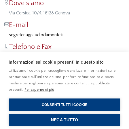
Dove siamo
Via Corsica, 10/4, 16128 Genova
E-mail
segreteria@studiodamonte.it
Telefono e Fax
Tel: 010 5701414
Informazioni sui cookie presenti in questo sito
Fax: 010 541355
Utilizziamo i cookie per raccogliere e analizzare informazioni sulle
prestazioni e sull'utilizzo del sito, per fornire funzionalità di social
media e per migliorare e personalizzare contenuti e pubblicità
presenti.
Per saperne di più
010 5701414
010 541355
CONSENTI TUTTI I COOKIE
Privacy
Cookies © 2022
NEGA TUTTO
Studio Damonte. All rights reserved.