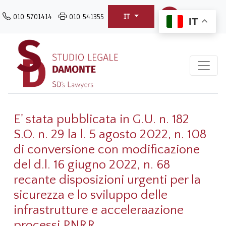
Salta
010 5701414
010 541355
IT
al
IT
contenuto
principale
E' stata pubblicata in G.U. n. 182
S.O. n. 29 la l. 5 agosto 2022, n. 108
di conversione con modificazione
del d.l. 16 giugno 2022, n. 68
recante disposizioni urgenti per la
sicurezza e lo sviluppo delle
infrastrutture e acceleraazione
processi PNRR