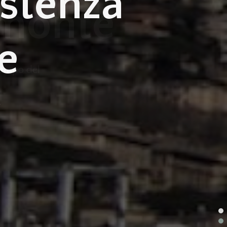
istenza
e
e