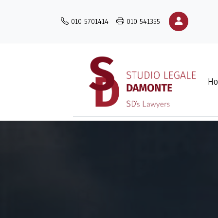
Salta
al
010 5701414
010 541355
contenuto
principale
H