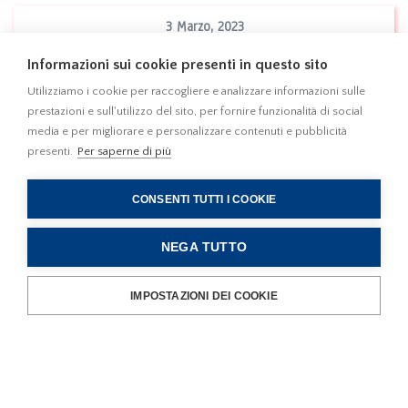
3 Marzo, 2023
E' stata pubblicata in G.U. n. 13 del 17.1.2023
Informazioni sui cookie presenti in questo sito
la l. 13 gennaio 2023, n. 6 di conversione
con modificazione del d.l. 18 novembre
Utilizziamo i cookie per raccogliere e analizzare informazioni sulle
2022, n. 176 recante "Misure urgenti di
prestazioni e sull'utilizzo del sito, per fornire funzionalità di social
Leggi
media e per migliorare e personalizzare contenuti e pubblicità
sostegno nel settore energetico e di finanza"
presenti.
Per saperne di più
(DL Aiuti-quater)
CONSENTI TUTTI I COOKIE
NEGA TUTTO
21 Febbraio, 2023
T.A.R. Liguria, Sez. I, 20 febbraio 2023, n.
IMPOSTAZIONI DEI COOKIE
228 - Edifici diruti e "Piano Casa". Il T.A.R.
Liguria chiarisce la definizione di edificio
diruto ed individua i parametri minimi
Leggi
sufficienti a dimostrarne l'originaria
preesistenza