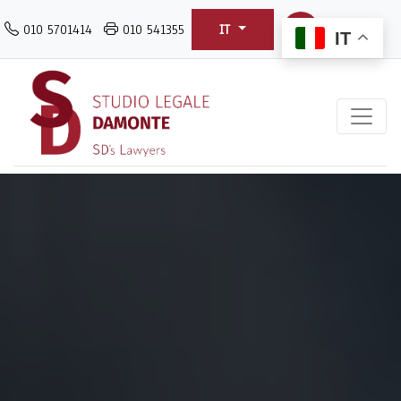
Salta
010 5701414
010 541355
IT
al
IT
contenuto
principale