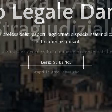
enza E Ass
Stragiudizial
Lo Studio è specializzato in numerose Aree tematich
Scopri le Aree Tematiche