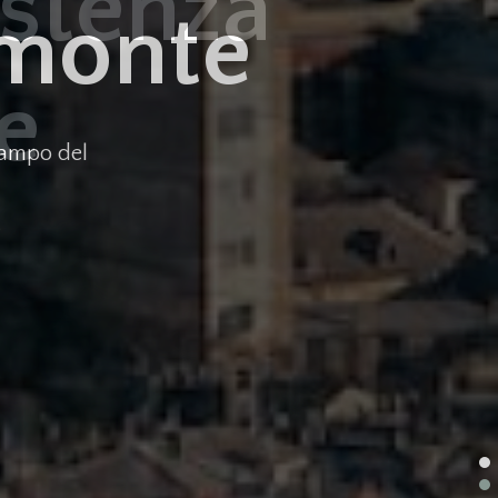
istenza
e
e