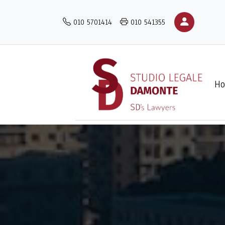
Salta
al
010 5701414
010 541355
contenuto
principale
H