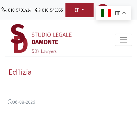
Salta
010 5701414
010 541355
IT
al
IT
contenuto
principale
Edilizia
06-08-2026